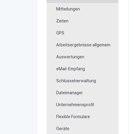
Formulare ausfüllen
Mitteilungen
Schlüsselmanagement
Zeiten
NFC-Medien einlernen
GPS
Fehlende oder defekte
Kontrollpunkte austauschen
Arbeitsergebnisse allgemein
Wie lerne ich Beacons ein?
Auswertungen
Arbeiten mit dem Ticketsystem
eMail-Empfang
Schlüsselverwaltung
Dateimanager
Unternehmensprofil
Flexible Formulare
Geräte