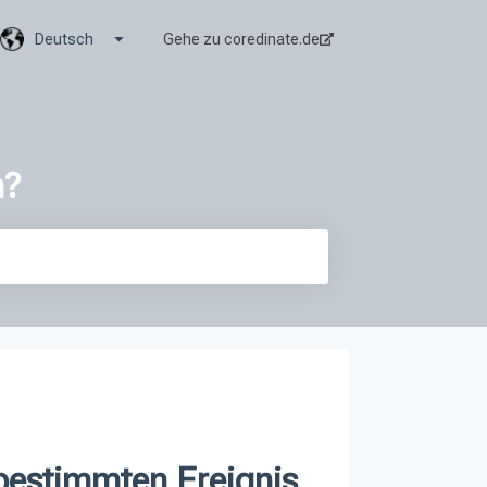
Untermenü für Übersetzungen anzeigen
Deutsch
Gehe zu coredinate.de
n?
bestimmten Ereignis