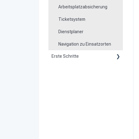
Arbeitsplatzabsicherung
Ticketsystem
Dienstplaner
Navigation zu Einsatzorten
Erste Schritte
Kunde werden
Vorbereitung
System aktivieren und
einrichten