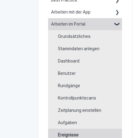
Best Practice
Arbeiten mit der App
Berichte
Arbeiten im Portal
Grundsätzliches zur App
Flexible Formulare
Grundsätzliches
Scannen von Kontrollpunkten
Zeiten
Stammdaten anlegen
Navigation zu Einsatzorten
Besonderheit von
Mobilgeräten
Dashboard
Rundgänge
Benutzer
Offline arbeiten
Rundgänge
Ereignisse
Kontrollpunktscans
Arbeits- und
Bereichszeiterfassung
Zeitplanung einstellen
Dateimanager
Aufgaben
Mitteilungen
Ereignisse