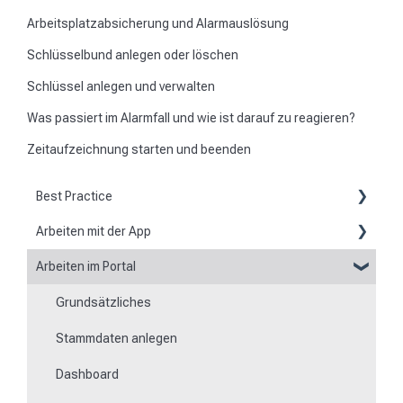
Arbeitsplatzabsicherung und Alarmauslösung
Schlüsselbund anlegen oder löschen
Schlüssel anlegen und verwalten
Was passiert im Alarmfall und wie ist darauf zu reagieren?
Zeitaufzeichnung starten und beenden
Best Practice
Arbeiten mit der App
Berichte
Arbeiten im Portal
Grundsätzliches zur App
Flexible Formulare
Grundsätzliches
Scannen von Kontrollpunkten
Zeiten
Stammdaten anlegen
Navigation zu Einsatzorten
Besonderheit von Mobilgeräten
Dashboard
Rundgänge