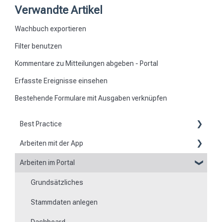
Verwandte Artikel
Wachbuch exportieren
Filter benutzen
Kommentare zu Mitteilungen abgeben - Portal
Erfasste Ereignisse einsehen
Bestehende Formulare mit Ausgaben verknüpfen
Best Practice
Arbeiten mit der App
Berichte
Arbeiten im Portal
Grundsätzliches zur App
Flexible Formulare
Grundsätzliches
Scannen von Kontrollpunkten
Zeiten
Stammdaten anlegen
Navigation zu Einsatzorten
Besonderheit von Mobilgeräten
Dashboard