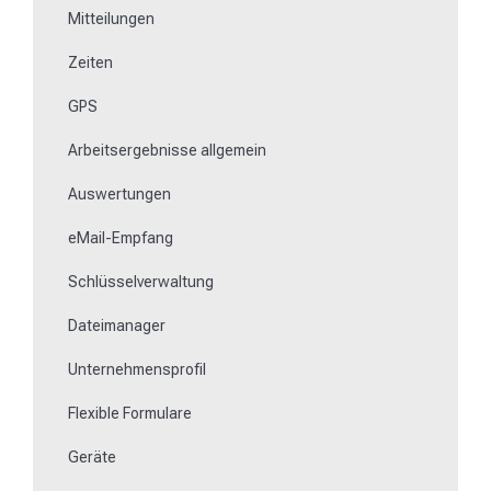
Mitteilungen
Schlüsselmanagement
Zeiten
NFC-Medien einlernen
GPS
Fehlende oder defekte Kontrollpunkte austauschen
Arbeitsergebnisse allgemein
Wie lerne ich Beacons ein?
Auswertungen
Arbeiten mit dem Ticketsystem
eMail-Empfang
Schlüsselverwaltung
Dateimanager
Unternehmensprofil
Flexible Formulare
Geräte