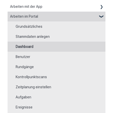
Arbeiten mit der App
Berichte
Arbeiten im Portal
Grundsätzliches zur App
Flexible Formulare
Grundsätzliches
Scannen von Kontrollpunkten
Zeiten
Stammdaten anlegen
Navigation zu Einsatzorten
Besonderheit von Mobilgeräten
Dashboard
Rundgänge
Benutzer
Offline arbeiten
Rundgänge
Ereignisse
Kontrollpunktscans
Arbeits- und Bereichszeiterfassung
Zeitplanung einstellen
Dateimanager
Aufgaben
Mitteilungen
Ereignisse
Formulare ausfüllen