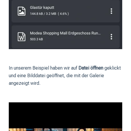
In unserem Beispiel haben wir auf
Datei öffnen
geklickt
und eine Bilddatei geöffnet, die mit der Galerie
angezeigt wird.