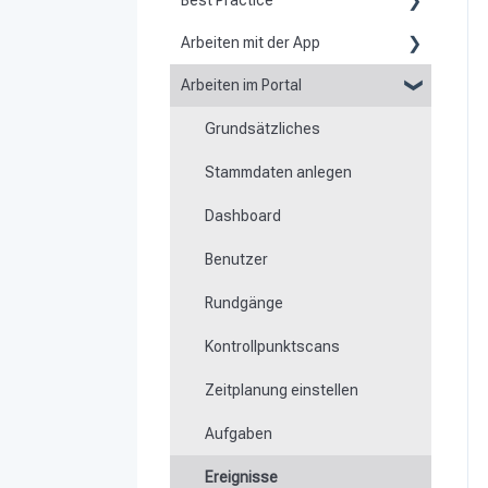
Best Practice
Arbeiten mit der App
Berichte
Arbeiten im Portal
Grundsätzliches zur App
Flexible Formulare
Grundsätzliches
Scannen von Kontrollpunkten
Zeiten
Stammdaten anlegen
Navigation zu Einsatzorten
Besonderheit von
Mobilgeräten
Dashboard
Rundgänge
Benutzer
Offline arbeiten
Rundgänge
Ereignisse
Kontrollpunktscans
Arbeits- und
Bereichszeiterfassung
Zeitplanung einstellen
Dateimanager
Aufgaben
Mitteilungen
Ereignisse