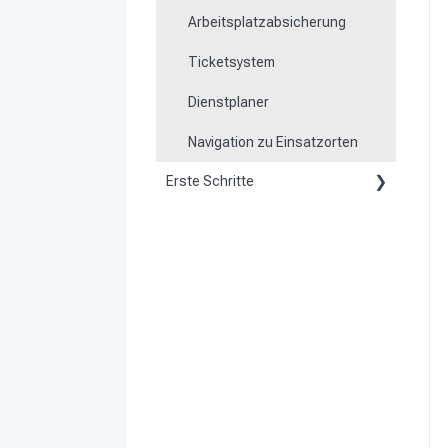
Arbeitsplatzabsicherung
Ticketsystem
Dienstplaner
Navigation zu Einsatzorten
Erste Schritte
Kunde werden
Vorbereitung
System aktivieren und
einrichten