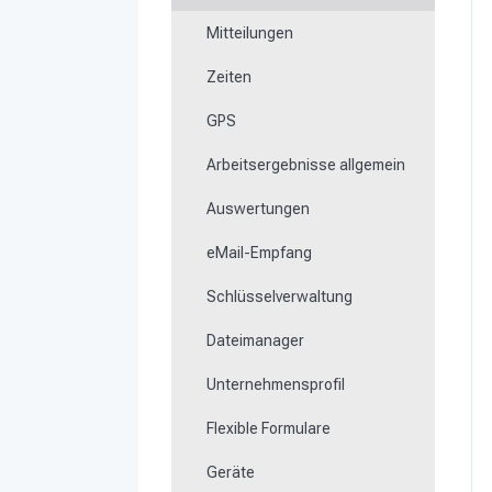
Formulare ausfüllen
Mitteilungen
Schlüsselmanagement
Zeiten
NFC-Medien einlernen
GPS
Fehlende oder defekte
Kontrollpunkte austauschen
Arbeitsergebnisse allgemein
Wie lerne ich Beacons ein?
Auswertungen
Arbeiten mit dem Ticketsystem
eMail-Empfang
Schlüsselverwaltung
Dateimanager
Unternehmensprofil
Flexible Formulare
Geräte