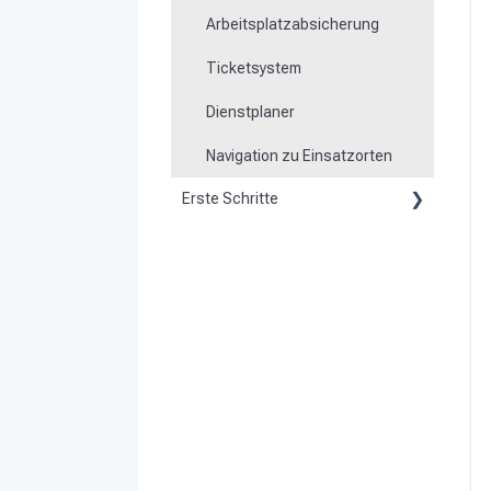
Arbeitsplatzabsicherung
Ticketsystem
Dienstplaner
Navigation zu Einsatzorten
Erste Schritte
Kunde werden
Vorbereitung
System aktivieren und
einrichten