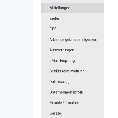
Formulare ausfüllen
Mitteilungen
Schlüsselmanagement
Zeiten
NFC-Medien einlernen
GPS
Fehlende oder defekte
Kontrollpunkte austauschen
Arbeitsergebnisse allgemein
Wie lerne ich Beacons ein?
Auswertungen
Arbeiten mit dem Ticketsystem
eMail-Empfang
Schlüsselverwaltung
Dateimanager
Unternehmensprofil
Flexible Formulare
Geräte