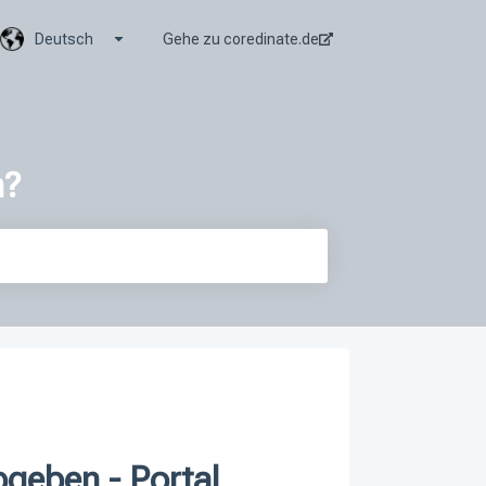
Untermenü für Übersetzungen anzeigen
Deutsch
Gehe zu coredinate.de
n?
geben - Portal