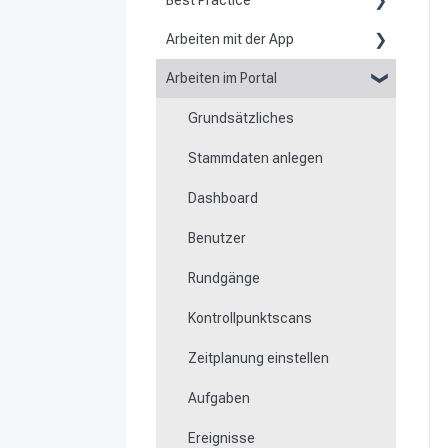
Best Practice
Arbeiten mit der App
Berichte
Arbeiten im Portal
Grundsätzliches zur App
Flexible Formulare
Grundsätzliches
Scannen von Kontrollpunkten
Zeiten
Stammdaten anlegen
Navigation zu Einsatzorten
Besonderheit von
Mobilgeräten
Dashboard
Rundgänge
Benutzer
Offline arbeiten
Rundgänge
Ereignisse
Kontrollpunktscans
Arbeits- und
Bereichszeiterfassung
Zeitplanung einstellen
Dateimanager
Aufgaben
Mitteilungen
Ereignisse