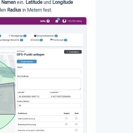
n
Namen
ein.
Latitude
und
Longitude
 den
Radius
in Metern fest.