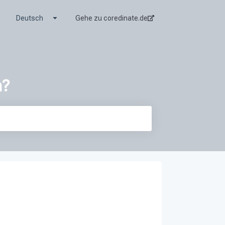
Untermenü für Übersetzungen anzeigen
Deutsch
Gehe zu coredinate.de
n?