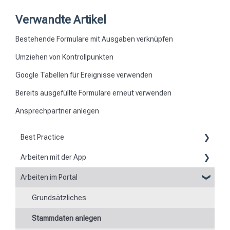
Verwandte Artikel
Bestehende Formulare mit Ausgaben verknüpfen
Umziehen von Kontrollpunkten
Google Tabellen für Ereignisse verwenden
Bereits ausgefüllte Formulare erneut verwenden
Ansprechpartner anlegen
Best Practice
Arbeiten mit der App
Berichte
Arbeiten im Portal
Grundsätzliches zur App
Flexible Formulare
Grundsätzliches
Scannen von Kontrollpunkten
Zeiten
Stammdaten anlegen
Navigation zu Einsatzorten
Besonderheit von Mobilgeräten