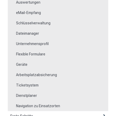
Auswertungen
Arbeiten mit dem Ticketsystem
eMail-Empfang
Schlüsselverwaltung
Dateimanager
Unternehmensprofil
Flexible Formulare
Geräte
Arbeitsplatzabsicherung
Ticketsystem
Dienstplaner
Navigation zu Einsatzorten