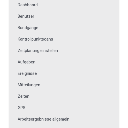
Dashboard
Rundgänge
Benutzer
Offline arbeiten
Rundgänge
Ereignisse
Kontrollpunktscans
Arbeits- und Bereichszeiterfassung
Zeitplanung einstellen
Dateimanager
Aufgaben
Mitteilungen
Ereignisse
Formulare ausfüllen
Mitteilungen
Schlüsselmanagement
Zeiten
NFC-Medien einlernen
GPS
Fehlende oder defekte Kontrollpunkte austauschen
Arbeitsergebnisse allgemein
Wie lerne ich Beacons ein?