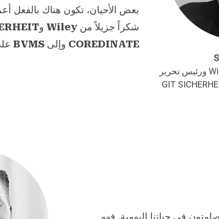
بعض الأحيان، تكون هناك بالفعل أعما
شكراً جزيلاً من
Wiley
و
HERHEIT
COREDINATE
وإلى
BVMS
على
S
المدير التنفيذي للنشر في Wiley ورئيس تحرير
امتون في حياتنا اليومية. فهم