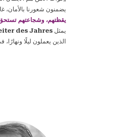
يضمنون شعورنا بالأمان، غال
يقظتهم، وشجاعتهم تستحق أ
يمثل
iter des Jahres
الذين يعملون ليلًا ونهارًا،