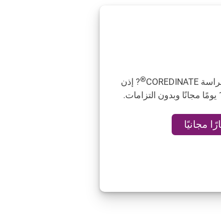
®
COREDIN
? إذن
ا مجانيًا