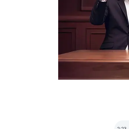
2
:
23