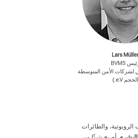
Lars Mülle
يس BVMS
الي لشركات الأمن المتوسطة
لحجم e.V.)
 الروبوتية، والطائرات
البشري
أصبح شيئًا من