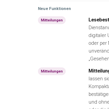
Neue Funktionen
Lesebest
Mitteilungen
Dienstan
digitaler
oder per 
unverände
„Gesehen
Mitteilu
Mitteilungen
lassen si
Kompakta
bestätige
und ohne 