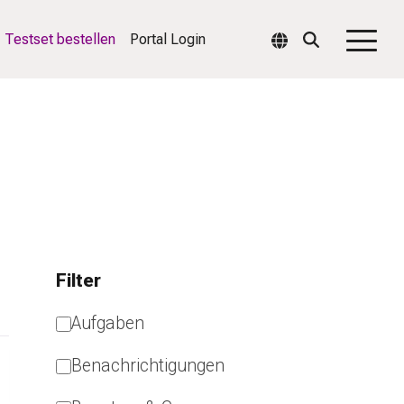
Testset bestellen
Portal Login
Togg
Men
Filter
Aufgaben
Benachrichtigungen