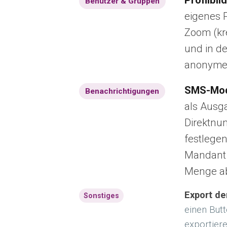
Profilbil
Benutzer & Gruppen
eigenes P
Zoom (kre
und in de
anonymen
SMS-Mod
Benachrichtigungen
als Ausg
Direktnu
festlegen
Mandant 
Menge ab
Export de
Sonstiges
einen Butt
exportiere