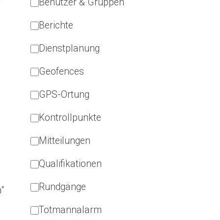
Benutzer & Gruppen
Berichte
Dienstplanung
Geofences
GPS-Ortung
Kontrollpunkte
Mitteilungen
Qualifikationen
Rundgänge
“
Totmannalarm