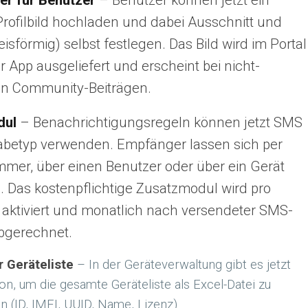
der für Benutzer
– Benutzer können jetzt ein
rofilbild hochladen und dabei Ausschnitt und
isförmig) selbst festlegen. Das Bild wird im Portal
r App ausgeliefert und erscheint bei nicht-
 Community-Beiträgen.
ul
– Benachrichtigungsregeln können jetzt SMS
abetyp verwenden. Empfänger lassen sich per
mmer, über einen Benutzer oder über ein Gerät
. Das kostenpflichtige Zusatzmodul wird pro
aktiviert und monatlich nach versendeter SMS-
gerechnet.
r Geräteliste
– In der Geräteverwaltung gibt es jetzt
on, um die gesamte Geräteliste als Excel-Datei zu
n (ID, IMEI, UUID, Name, Lizenz).