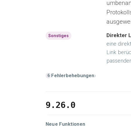
umbenannt
Protokoll
ausgeweit
Direkter 
Sonstiges
eine dire
Link berüc
passenden
›
Fehlerbehebungen
6
9.26.0
Neue Funktionen