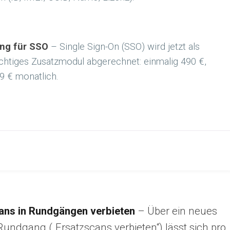
ng für SSO
– Single Sign-On (SSO) wird jetzt als
chtiges Zusatzmodul abgerechnet: einmalig 490 €,
9 € monatlich.
ans in Rundgängen verbieten
– Über ein neues
undgang („Ersatzscans verbieten“) lässt sich pro