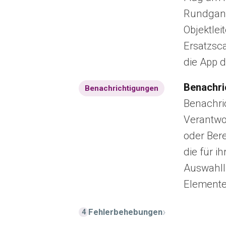
Rundgang
Objektlei
Ersatzsca
die App 
Benachri
Benachrichtigungen
Benachri
Verantwo
oder Ber
die für i
Auswahlli
Elemente
›
Fehlerbehebungen
4