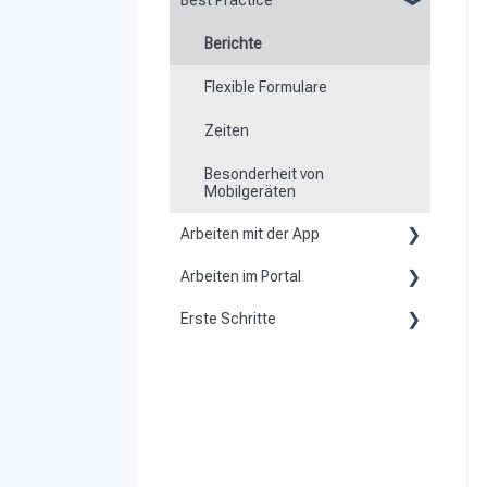
Best Practice
Berichte
Flexible Formulare
Zeiten
Besonderheit von
Mobilgeräten
Arbeiten mit der App
Arbeiten im Portal
Grundsätzliches zur App
Erste Schritte
Grundsätzliches
Scannen von Kontrollpunkten
Kunde werden
Stammdaten anlegen
Navigation zu Einsatzorten
Vorbereitung
Dashboard
Rundgänge
System aktivieren und
Benutzer
Offline arbeiten
einrichten