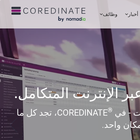
أخبار
وظائف
ر الإنترنت المتكامل.
®
ات - في
COREDINATE، تجد كل ما
كان واحد.