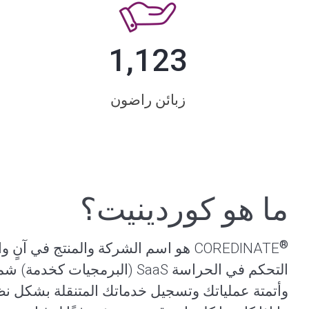
1,123
زبائن راضون
ما هو كوردينيت؟
®
COREDINATE هو اسم الشركة والمنتج في
التحكم في الحراسة SaaS (البرمجيات كخدمة) شمولاً وابتكارًا لشركات الأمن وإدارة المرافق، يوفر
وأتمتة عملياتك وتسجيل خدماتك المتنقلة بشكل نظي