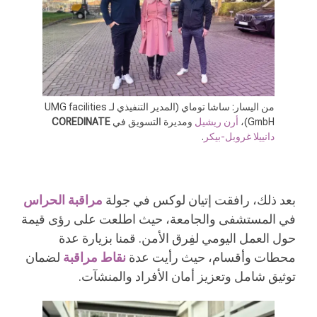
من اليسار: ساشا توماي (المدير التنفيذي لـ UMG facilities
GmbH)،
أرن ريشيل
ومديرة التسويق في
COREDINATE
دانييلا غروبل-بيكر
.
بعد ذلك، رافقت إتيان لوكس في جولة
مراقبة الحراس
في المستشفى والجامعة، حيث اطلعت على رؤى قيمة
حول العمل اليومي لفِرق الأمن. قمنا بزيارة عدة
محطات وأقسام، حيث رأيت عدة
نقاط مراقبة
لضمان
توثيق شامل وتعزيز أمان الأفراد والمنشآت.