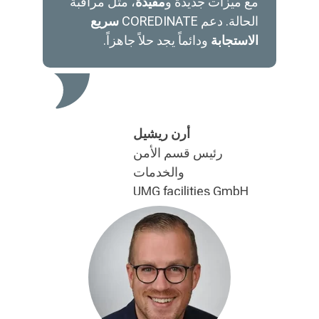
مع ميزات جديدة و
مفيدة
، مثل
مراقبة
الحالة
.
دعم COREDINATE
سريع
الاستجابة
ودائماً يجد حلاً جاهزاً.
أرن ريشيل
رئيس قسم الأمن
والخدمات
UMG facilities GmbH
umg-facilities.de