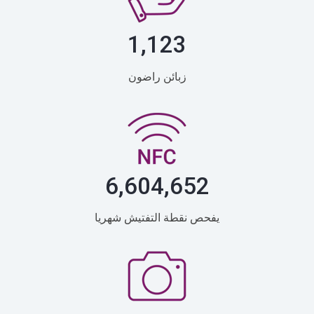
1,123
زبائن راضون
6,604,871
يفحص نقطة التفتيش شهريا