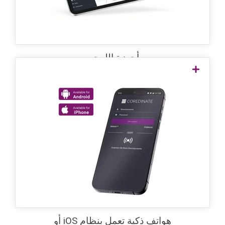
أجهزة اللوحي
على كل هاتف ذكي بنظام iOS
أو Android
يمكن استخدام COREDINATE بسهولة ومرونة
على نظامي Android و iPhone. التطبيق بسيط
ومبتكر بشكل خاص لإدارة الأمان بشكل جيد.
هواتف ذكية تعمل بنظام iOS أو