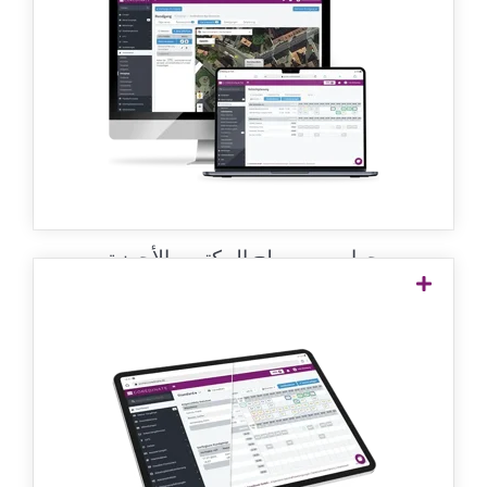
واضحة على الحاسوب
المحمول وحاسوب سطح
المكتب
ستجد في البوابة الإلكترونية كل ما تحتاجه
لاستخدام نظام مراقبة الحراسة. بشكل واضح
ومع العديد من الوظائف، يساعدك
COREDINATE في عملك.
حواسيب سطح المكتب والأجهزة
المحمولة
التخطيط بدون مشاكل على
اللوحي
لزيادة المرونة، يمكنك التخطيط بسهولة وبشكل
واضح على لوحي تجاري مع نظام التشغيل iOS
أو Android باستخدام COREDINATE.