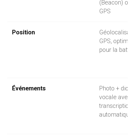
(Beacon) ou p
GPS
Position
Géolocalisati
GPS, optimis
pour la batter
Événements
Photo + dicté
vocale avec
transcription
automatique