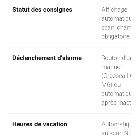
Statut des consignes
Affichage
automatique 
scan, champ
obligatoire
Déclenchement d'alarme
Bouton d'urg
manuel
(Crosscall C
M6) ou
automatique
après inactivi
Heures de vacation
Automatique
au scan NFC 