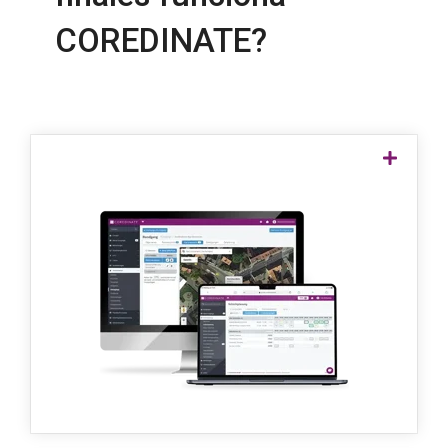
COREDINATE?
Organización clara en
ordenadores portátiles y de
sobremesa
En el portal en línea encontrará todo lo que
necesita para utilizar el sistema de control
de guardias. COREDINATE está claramente
organizado y dispone de numerosas
funciones que le ayudarán en su trabajo.