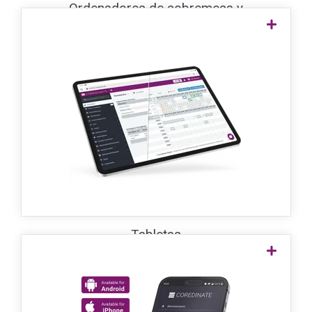
Ordenadores de sobremesa y
portátiles
Planificación sencilla en la
tableta
Para mayor flexibilidad, puede utilizar
COREDINATE para planificar de forma
cómoda y clara en una tableta estándar
con sistema operativo iOS o Android.
Tabletas
En cualquier smartphone