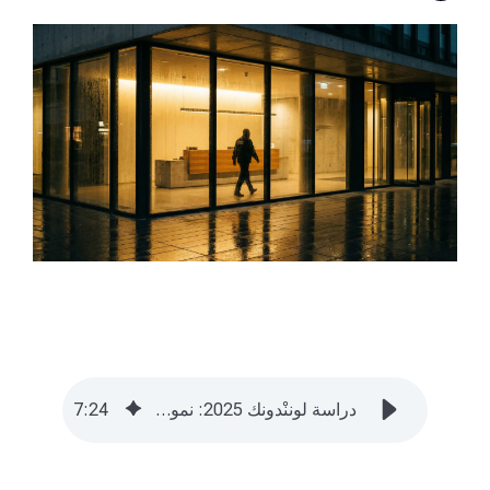
دراسة لوننْدونك 2025: نمو القطاع والتحول الرقمي
24
:
7