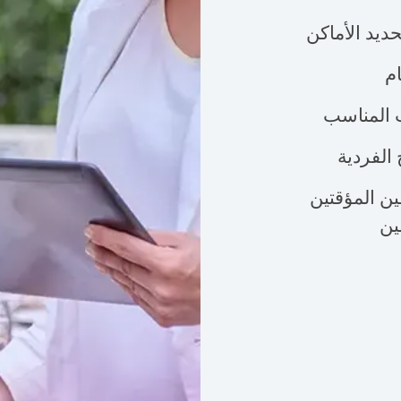
ديد الأماكن
م
 المناسب
 الفردية
ن المؤقتين
ين