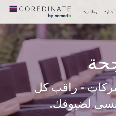
أخبار
وظائف
جحة
شركات - راقب كل
ُنسى لضيوفك.