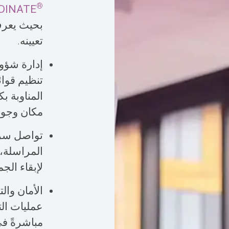
®
DINATE
بحيث يعرف
تعيينه.
إدارة شؤو
تنظيم قوائ
المناوبة ب
مكان وجود
تواصل سري
المراسلة،
لإبقاء الج
الأمان وال
عمليات الت
مباشرةً في