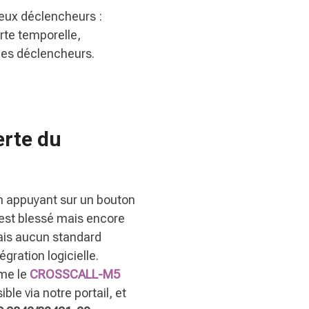
eux déclencheurs :
erte temporelle,
 ces déclencheurs.
erte du
n appuyant sur un bouton
 est blessé mais encore
mais aucun standard
gration logicielle.
mme le
CROSSCALL-M5
le via notre portail, et