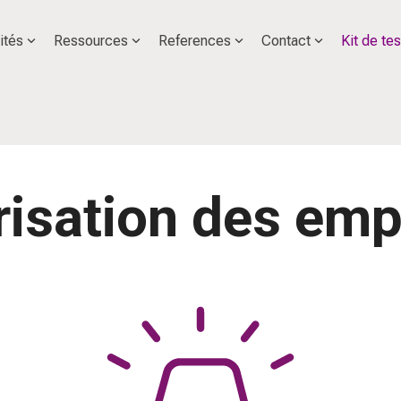
ités
Ressources
References
Contact
Kit de tes
isation des em