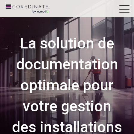
To
Me
La solution de
documentation
optimale pour
votre gestion
des installations