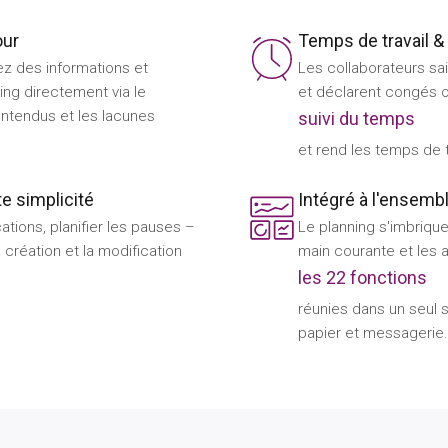
our
Temps de travail 
z des informations et
Les collaborateurs sai
ng directement via le
et déclarent congés ou
entendus et les lacunes
suivi du temps
et rend les temps de t
te simplicité
Intégré à l'ensem
cations, planifier les pauses –
Le planning s'imbrique
a création et la modification
main courante et les 
les 22 fonctions
réunies dans un seul 
papier et messagerie.