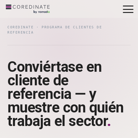
To
Me
COREDINATE · PROGRAMA DE CLIENTES DE
REFERENCIA
Conviértase en
cliente de
referencia — y
muestre con quién
trabaja el sector
.