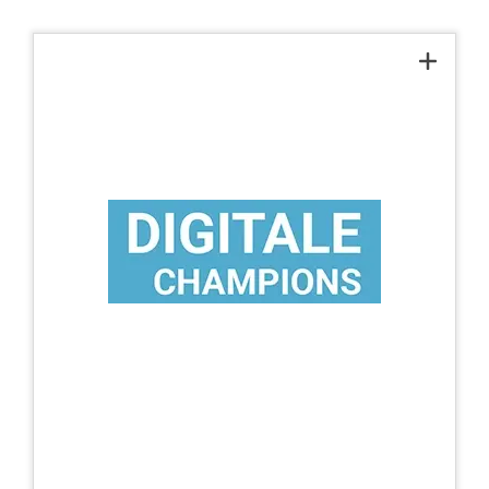
Digitaler Champion
El Ministro de Estado Aigner presentó al
público el «Mapa Bávaro de Campeones
Digitales» en el Congreso Digital Baviera
2017. En este contexto,
GmbH, con sede en
COREDINATE
Uffenheim, fue incluida en el círculo de
«Campeones Digitales» por el Ministerio de
Economía de Baviera. El «Mapa bávaro de
campeones digitales» muestra dónde han
implantado la digitalización de forma
ejemplar y destacada empresas de toda
Baviera.