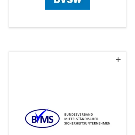
Bávara para la Seguridad en la Economía
(BVSW).
Miembro de la Asociación
Federal de Empresas
Medianas de Seguridad
(BVMS)
®
es miembro de la
COREDINATE
Asociación Federal de Empresas
Medianas de Seguridad (BVMS) desde
2015. La asociación representa los