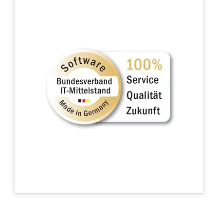
Software Made in Germany
®
ha recibido el sello de
COREDINATE
calidad «Software Made in Germany» de la
Bundesverband IT-Mittelstand e.V. (BITMi).
Esto se debe a que nuestro producto se
caracteriza sobre todo por su facilidad de
uso, flexibilidad, diseño bien pensado y
rentabilidad. Además, el producto está
flanqueado por un competente servicio de
atención al cliente y ya ha demostrado su
eficacia en la práctica.
Mostrar aplicación de
Mostrar portal de
certificados
certificados