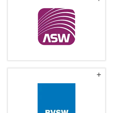
Miembro de la Alianza
Federal para la Seguridad en
la Economía (ASW)
Somos miembros de la Alianza para la
Seguridad en la Economía (ASW).
Miembro de la Asociación
Bávara para la Seguridad en
la Economía (BVSW)
Somos miembros de la Asociación