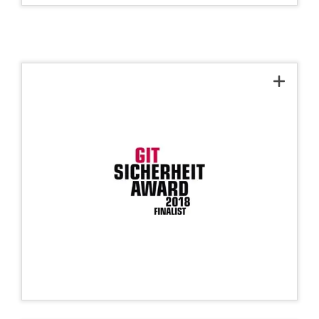
Finalista: GIT SICHERHEIT
AWARD 2018
®
fue seleccionado por el
COREDINATE
jurado con representantes de BHE, TÜV,
VDMA, ZVEI, integradores y usuarios - y
participó como FINALISTA en la votación
y elección de los lectores para el GIT
SECURITY AWARD 2018.