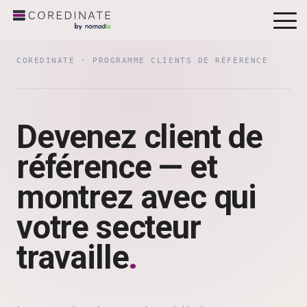
To
Me
COREDINATE · PROGRAMME CLIENTS DE RÉFÉRENCE
Devenez client de
référence — et
montrez avec qui
votre secteur
travaille
.