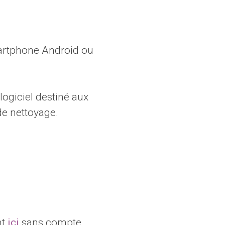
artphone Android ou
 logiciel destiné aux
de nettoyage.
nt
ici
sans compte