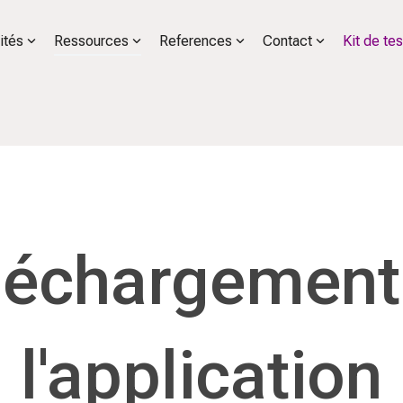
ités
Ressources
References
Contact
Kit de tes
léchargement
l'application