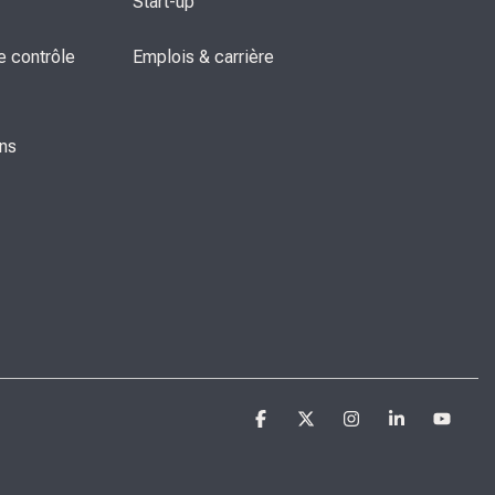
Start-up
 contrôle 
Emplois & carrière
ons
Facebook
X
Instagram
Linkedi
You