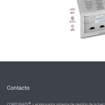
Contacto
®
COREDINATE
– el innovador sistema de gestión de la fuerz