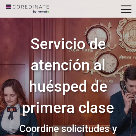
To
Me
Servicio de
atención al
huésped de
primera clase
Coordine solicitudes y