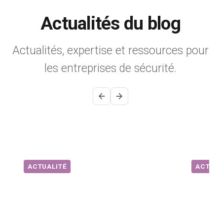
Actualités du blog
Actualités, expertise et ressources pour
les entreprises de sécurité.
ACTUALITÉ
ACTUA
COREDINATE 9.29 :
Les g
notifications SMS pour la
des po
sécurité
CORED