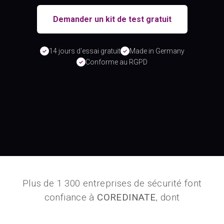
Demander un kit de test gratuit
14 jours d'essai gratuit
Made in Germany
✓
✓
Conforme au RGPD
✓
Plus de 1 300 entreprises de sécurité font
confiance à
COREDINATE
, dont