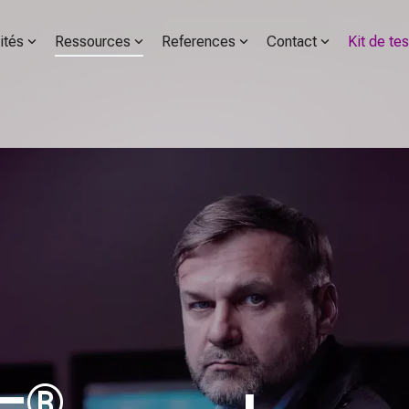
ités
Ressources
References
Contact
Kit de tes
®