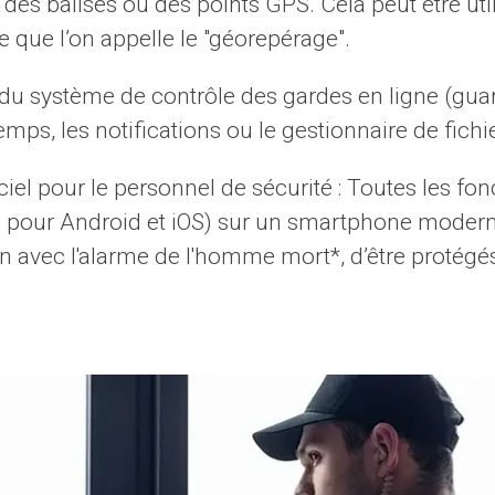
des balises ou des points GPS. Cela peut être util
 que l’on appelle le "géorepérage".
 du système de contrôle des gardes en ligne (gua
ps, les notifications ou le gestionnaire de fichie
giciel pour le personnel de sécurité : Toutes les fo
le pour Android et iOS) sur un smartphone moderne
avec l'alarme de l'homme mort*, d’être protégés e