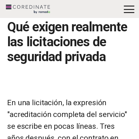
To
Me
Qué exigen realmente
las licitaciones de
seguridad privada
En una licitación, la expresión
"acreditación completa del servicio"
se escribe en pocas líneas. Tres
años después, con el contrato en