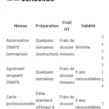
Coût
Niveau
Préparation
Validité
HT
po
Tou
Autorisation
Quelques
Frais de
ent
CNAPS
semaines
dossier
Illimitée
de 
(entreprise)
(instruction)
mineurs
pri
Tou
Agrément
Frais de
Quelques
5 ans
diri
dirigeant
dossier
semaines
renouvelables
géra
CNAPS
mineurs
expl
Délai
Carte
Frais de
standard
5 ans
professionnelle
dossier
Tou
inférieur à
renouvelables