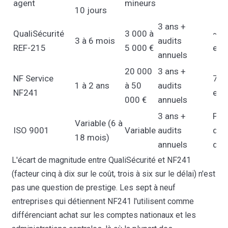
agent
mineurs
10 jours
3 ans +
QualiSécurité
3 000 à
~3
3 à 6 mois
audits
REF-215
5 000 €
ent
annuels
20 000
3 ans +
NF Service
7 à 
1 à 2 ans
à 50
audits
NF241
ent
000 €
annuels
3 ans +
Plu
Variable (6 à
ISO 9001
Variable
audits
diz
18 mois)
annuels
d'e
L'écart de magnitude entre QualiSécurité et NF241
(facteur cinq à dix sur le coût, trois à six sur le délai) n'est
pas une question de prestige. Les sept à neuf
entreprises qui détiennent NF241 l'utilisent comme
différenciant achat sur les comptes nationaux et les