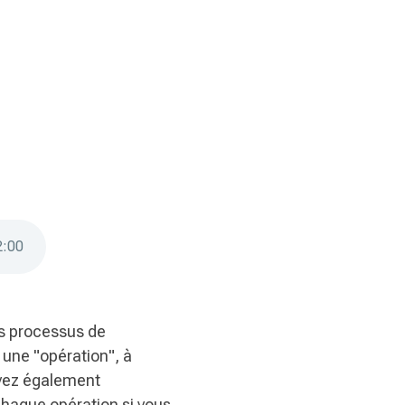
2
:
00
es processus de
e une "opération", à
uvez également
 chaque opération si vous