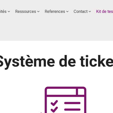
ités
Ressources
References
Contact
Kit de tes
Système de ticke