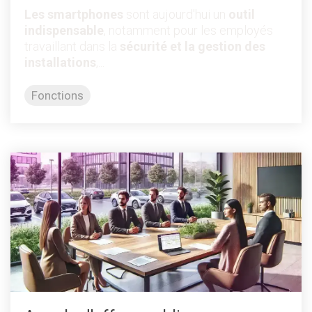
Les smartphones
sont aujourd'hui un
outil
indispensable
, notamment pour les employés
travaillant dans la
sécurité et la gestion des
installations
,...
Fonctions