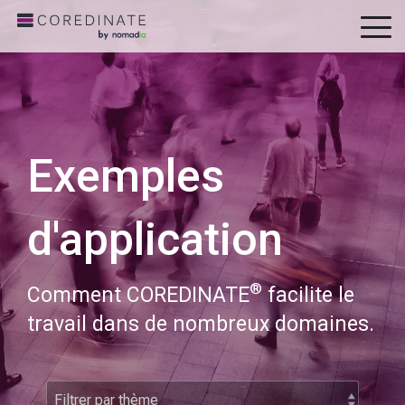
To
Me
Exemples
d'application
®
Comment COREDINATE
facilite le
travail dans de nombreux domaines.