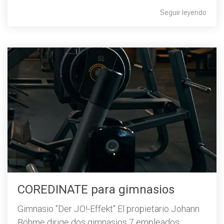
Seguir leyendo
COREDINATE para gimnasios
Gimnasio "Der JO!-Effekt" El propietario Johann
Böhme dirige dos gimnasios 7 empleados