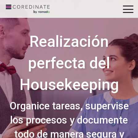
To
Me
Realización
perfecta del
Housekeeping
Organice tareas, supervise
los procesos y documente
todo de manera segura y