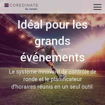
To
Me
Idéal pour les
grands
événements
Le système innovant de contrôle de
ronde et le planificateur
d'horaires réunis en un seul outil.