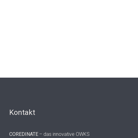
Kontakt
COREDINATE
– das innovative OWKS