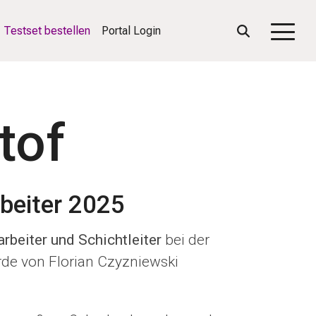
Testset bestellen
Portal Login
Togg
Men
tof
rbeiter 2025
rbeiter und Schichtleiter
bei der
rde von Florian Czyzniewski