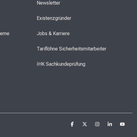
Newsletter
Existenzgründer
steme
Jobs & Karriere
Tariflöhne Sicherheitsmitarbeiter
IHK Sachkundeprüfung
Facebook
X
Instagram
Linkedi
You