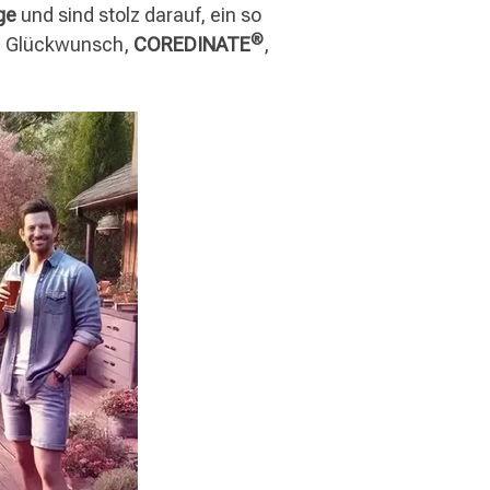
lge
und sind stolz darauf, ein so
®
en Glückwunsch,
COREDINATE
,