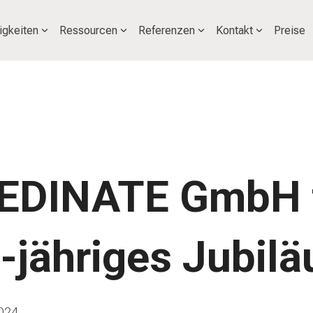
igkeiten
Ressourcen
Referenzen
Kontakt
Preise
EDINATE GmbH fe
-jähriges Jubil
024