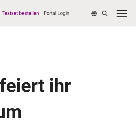
Testset bestellen
Portal Login
Togg
Men
iert ihr
äum