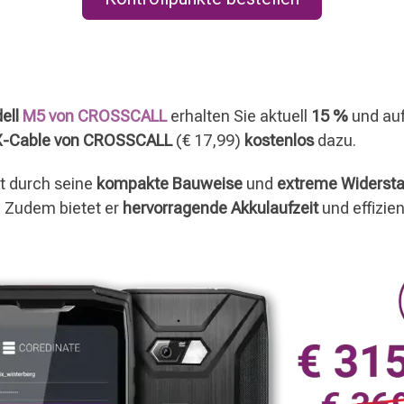
ell
M5 von CROSSCALL
erhalten Sie aktuell
15 %
und au
X-Cable von CROSSCALL
(€ 17,99)
kostenlos
dazu.
t durch seine
kompakte Bauweise
und
extreme Widersta
 Zudem bietet er
hervorragende Akkulaufzeit
und effizie