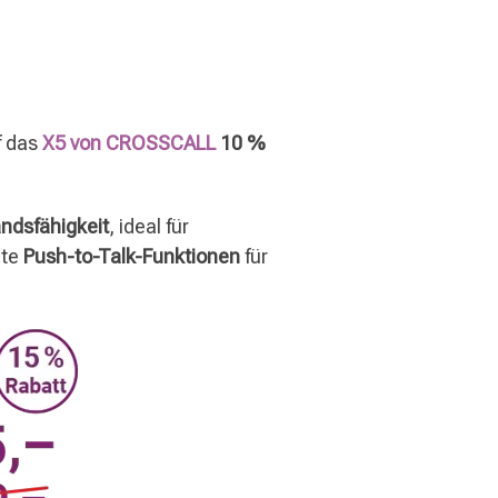
f das
X5 von CROSSCALL
10 %
ndsfähigkeit
, ideal für
nte
Push-to-Talk-Funktionen
für