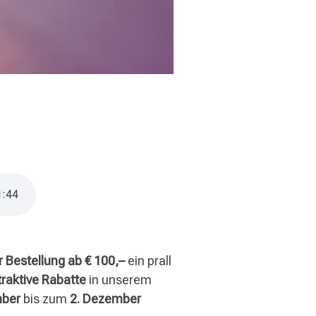
1
:
44
r Bestellung ab € 100,–
ein prall
traktive Rabatte
in unserem
mber
bis zum
2. Dezember