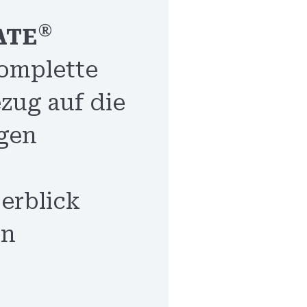
®
ATE
omplette
ezug auf die
gen
n
erblick
en