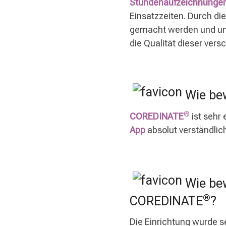
Stundenaufzeichnunge
Einsatzzeiten. Durch di
gemacht werden und unse
die Qualität dieser vers
Wie bew
®
COREDINATE
ist sehr 
App
absolut verständlich
Wie bew
®
COREDINATE
?
Die Einrichtung wurde s