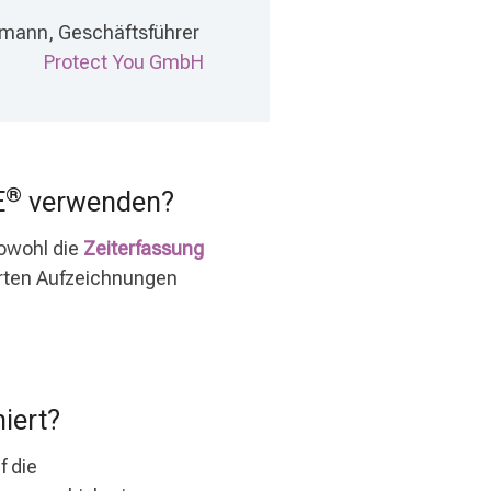
mann, Geschäftsführer
Protect You GmbH
®
E
verwenden?
sowohl die
Zeiterfassung
erten Aufzeichnungen
iert?
f die