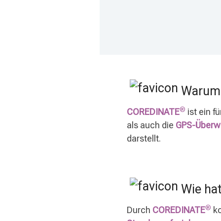
Warum s
®
COREDINATE
ist ein f
als auch die
GPS-Überw
darstellt.
Wie ha
®
Durch
COREDINATE
ko