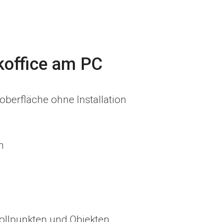
office am PC
berfläche ohne Installation
n
ollpunkten und Objekten