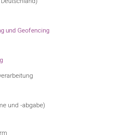
 Deutschland)
g und Geofencing
ng
erarbeitung
me und -abgabe)
arm