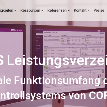
igkeiten
Ressourcen
Referenzen
Kontakt
Preise
S
Leistungsverze
ale Funktionsumfang d
ntrollsystems von
CO