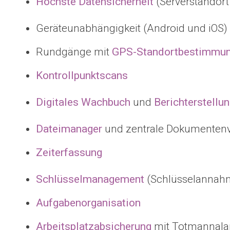
Höchste Datensicherheit
(Serverstandort
Geräteunabhängigkeit (Android und iOS)
Rundgänge mit
GPS-Standortbestimmun
Kontrollpunktscans
Digitales Wachbuch
und
Berichterstellu
Dateimanager
und zentrale Dokumentenv
Zeiterfassung
Schlüsselmanagement
(Schlüsselannah
Aufgabenorganisation
Arbeitsplatzabsicherung
mit Totmannal