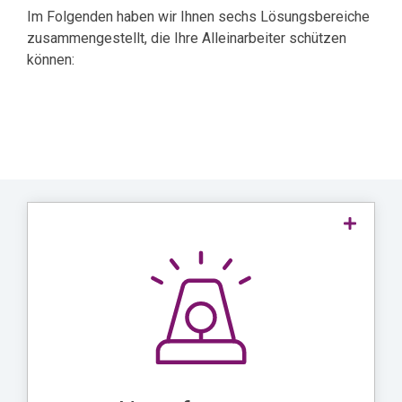
Im Folgenden haben wir Ihnen sechs Lösungsbereiche
zusammengestellt, die Ihre Alleinarbeiter schützen
können:
sind ein essenzielles
Notrufsysteme
Werkzeug im Alleinarbeiterschutz, da sie es
in
den Beschäftigten ermöglichen,
Notfällen schnell und effizient Hilfe zu
mobilen
. Diese Systeme können mit
rufen
, um eine
Geräten verbunden werden