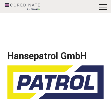
To
Me
Hansepatrol GmbH