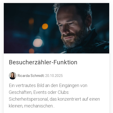
Besucherzähler-Funktion
Ricarda Schmidt
:
20.10.2025
Ein vertrautes Bild an den Eingängen von
Geschäften, Events oder Clubs:
Sicherheitspersonal, das konzentriert auf einen
kleinen, mechanischen...