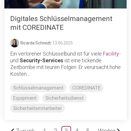
Digitales Schlüsselmanagement
mit COREDINATE
Ricarda Schmidt
:
13.06.2025
Ein verlorener Schlüsselbund ist für viele
Facility-
und
Security-Services
ist eine tickende
Zeitbombe mit teuren Folgen: Er verursacht hohe
Kosten...
Schlüsselmanagement
COREDINATE
Equipment
Sicherheitsdienst
Sicherheitsmitarbeiter
Zurück
1
2
3
4
5
Weiter